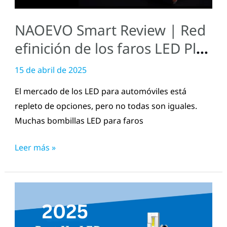
faros
NAOEVO Smart Review | Red
LED
Plug-
efinición de los faros LED Plu
N-
g-N-Play
15 de abril de 2025
Play
El mercado de los LED para automóviles está
repleto de opciones, pero no todas son iguales.
Muchas bombillas LED para faros
Leer más »
5
Mejor
H4