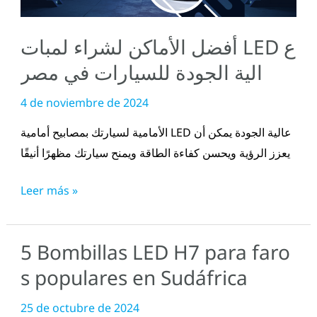
الجودة
للسيارات
أفضل الأماكن لشراء لمبات LED ع
في
مصر
الية الجودة للسيارات في مصر
4 de noviembre de 2024
الأمامية لسيارتك بمصابيح أمامية LED عالية الجودة يمكن أن
يعزز الرؤية ويحسن كفاءة الطاقة ويمنح سيارتك مظهرًا أنيقًا
Leer más »
5 Bombillas LED H7 para faro
5
Bombillas
s populares en Sudáfrica
LED
25 de octubre de 2024
H7