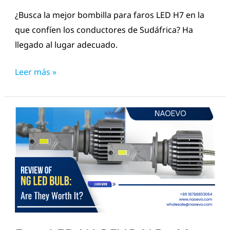
para
¿Busca la mejor bombilla para faros LED H7 en la
faros
que confíen los conductores de Sudáfrica? Ha
populares
llegado al lugar adecuado.
en
Sudáfrica
Leer más »
Faro
LED
NAOEVO
NG:
¿Merece
la
pena
comprarlos?