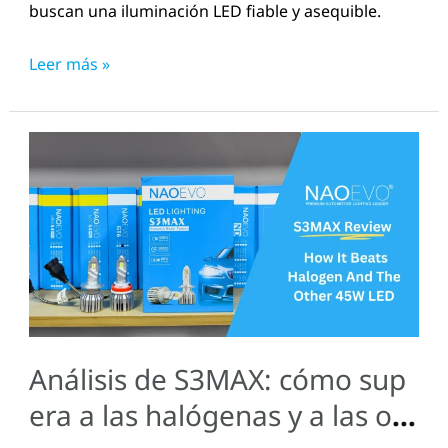
buscan una iluminación LED fiable y asequible.
Leer más »
Análisis
de
S3MAX:
cómo
supera
a
las
halógenas
Análisis de S3MAX: cómo sup
y
a
era a las halógenas y a las otr
las