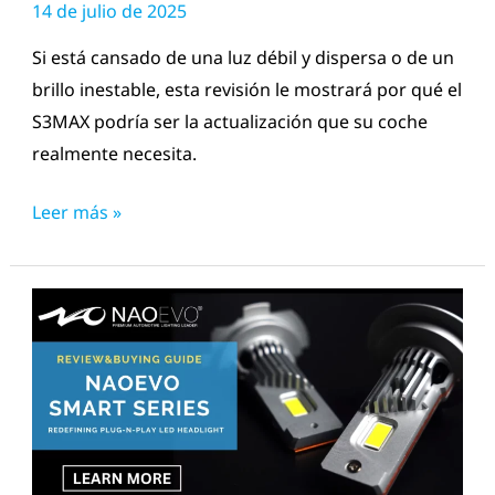
as LED
14 de julio de 2025
otras
LED
Si está cansado de una luz débil y dispersa o de un
brillo inestable, esta revisión le mostrará por qué el
S3MAX podría ser la actualización que su coche
realmente necesita.
Leer más »
NAOEVO
Smart
Review
|
Redefinición
de
los