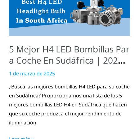
LED
Bombillas
Para
Coche
En
5 Mejor H4 LED Bombillas Par
Sudáfrica
|
a Coche En Sudáfrica | 2025
2025
Actualizado
1 de marzo de 2025
Actualizado
¿Busca las mejores bombillas H4 LED para su coche
en Sudáfrica? Proporcionamos una lista de los 5
mejores bombillas LED H4 en Sudáfrica que hacen
que su coche produzca el mejor rendimiento de
iluminación.