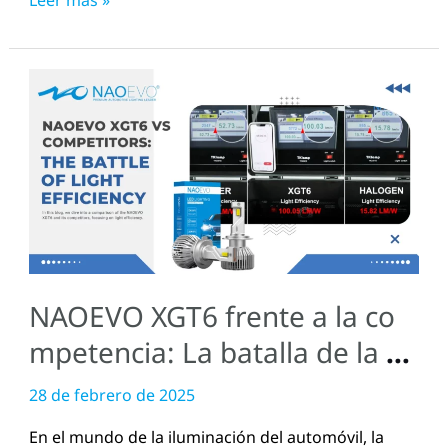
Leer más »
NAOEVO
XGT6
frente
a
la
competencia:
La
batalla
NAOEVO XGT6 frente a la co
de
la
mpetencia: La batalla de la efi
eficiencia
ciencia lumínica
28 de febrero de 2025
lumínica
En el mundo de la iluminación del automóvil, la