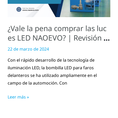
luces
LED
NAOEVO?
¿Vale la pena comprar las luc
|
Revisión
es LED NAOEVO? | Revisión c
completa
ompleta
22 de marzo de 2024
Con el rápido desarrollo de la tecnología de
iluminación LED, la bombilla LED para faros
delanteros se ha utilizado ampliamente en el
campo de la automoción. Con
Leer más »