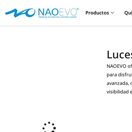
Ir
al
Productos
Qu
contenido
Luce
NAOEVO ofr
para disfr
avanzada, o
visibilidad