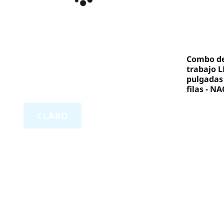
Combo de
trabajo L
pulgadas 
filas - N
CLARO