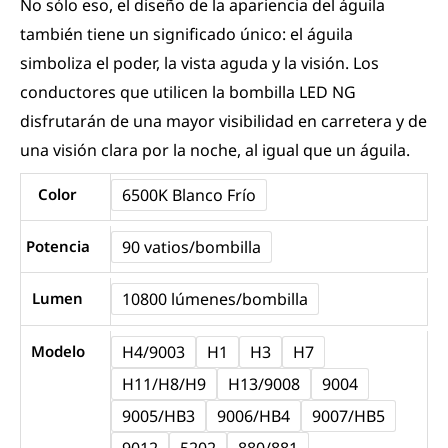
No sólo eso, el diseño de la apariencia del águila
también tiene un significado único: el águila
simboliza el poder, la vista aguda y la visión. Los
conductores que utilicen la bombilla LED NG
disfrutarán de una mayor visibilidad en carretera y de
una visión clara por la noche, al igual que un águila.
Cantidad
Color
6500K Blanco Frío
NAOEVO
NG
Potencia
90 vatios/bombilla
Series
Lumen
10800 lúmenes/bombilla
|
90W
Modelo
H4/9003
H1
H3
H7
10800LM
H11/H8/H9
H13/9008
9004
LED
9005/HB3
9006/HB4
9007/HB5
Lights
For
9012
5202
880/881