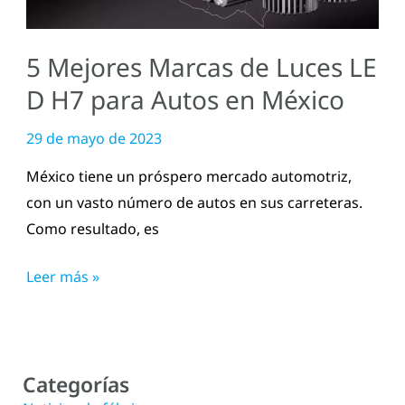
H7
para
5 Mejores Marcas de Luces LE
Autos
en
D H7 para Autos en México
México
29 de mayo de 2023
México tiene un próspero mercado automotriz,
con un vasto número de autos en sus carreteras.
Como resultado, es
Leer más »
Categorías