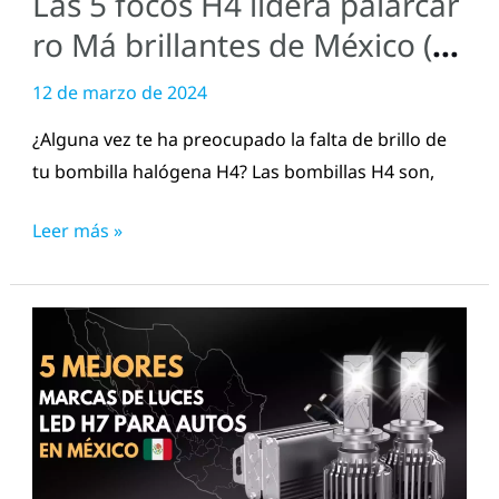
Las 5 focos H4 lidera palarcar
de
México
ro Má brillantes de México (al
(alta
ta y baja)
12 de marzo de 2024
y
baja)
¿Alguna vez te ha preocupado la falta de brillo de
tu bombilla halógena H4? Las bombillas H4 son,
Leer más »
5
Mejores
Marcas
de
Luces
LED