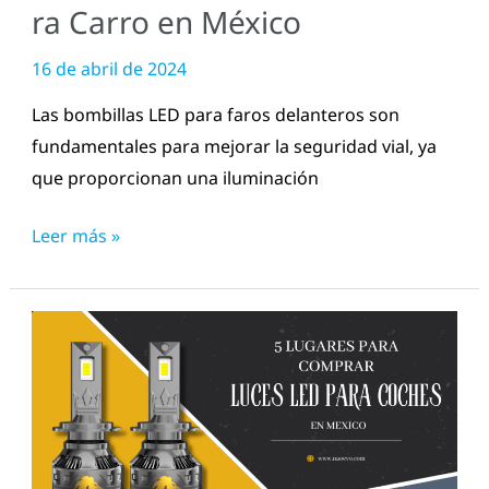
México
ra Carro en México
16 de abril de 2024
Las bombillas LED para faros delanteros son
fundamentales para mejorar la seguridad vial, ya
que proporcionan una iluminación
Leer más »
5
Lugares
Para
Comprar
Luces
LED