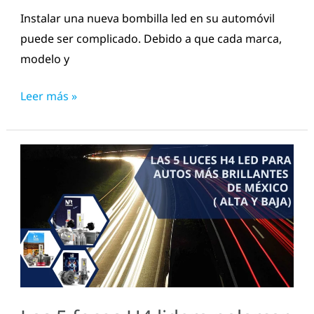
Instalar una nueva bombilla led en su automóvil
puede ser complicado. Debido a que cada marca,
modelo y
Leer más »
Las
5
focos
H4
lidera
palarcarro
Má
brillantes