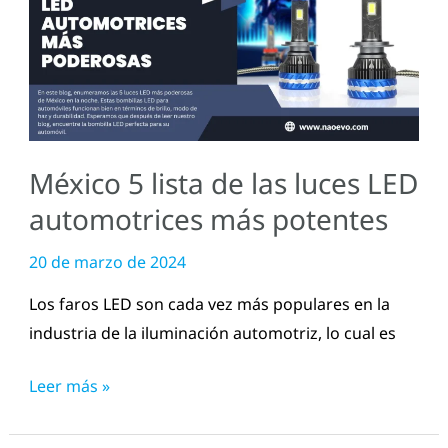
lista
de
las
luces
LED
automotrices
México 5 lista de las luces LED
más
potentes
automotrices más potentes
20 de marzo de 2024
Los faros LED son cada vez más populares en la
industria de la iluminación automotriz, lo cual es
Leer más »