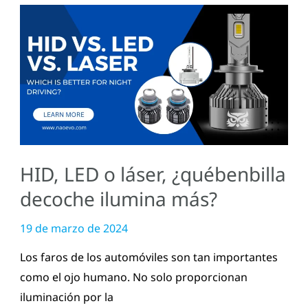
HID,
LED
o
láser,
¿québenbilla
decoche
ilumina
más?
HID, LED o láser, ¿québenbilla
decoche ilumina más?
19 de marzo de 2024
Los faros de los automóviles son tan importantes
como el ojo humano. No solo proporcionan
iluminación por la