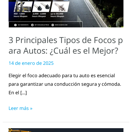
Focos
para
Autos:
¿Cuál
3 Principales Tipos de Focos p
es
el
ara Autos: ¿Cuál es el Mejor?
Mejor?
14 de enero de 2025
Elegir el foco adecuado para tu auto es esencial
para garantizar una conducción segura y cómoda.
En el [...]
Leer más »