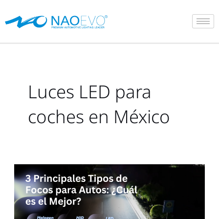
Ir
al
contenido
Luces LED para
coches en México
3
Principales
Tipos
de