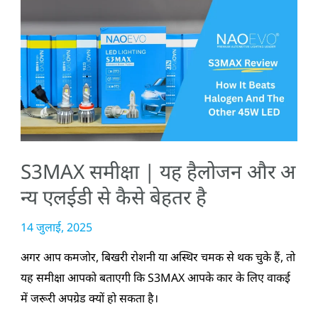
S3MAX
समीक्षा
|
यह
हैलोजन
और
अन्य
एलईडी
S3MAX समीक्षा | यह हैलोजन और अ
से
कैसे
न्य एलईडी से कैसे बेहतर है
बेहतर
14 जुलाई, 2025
है
अगर आप कमजोर, बिखरी रोशनी या अस्थिर चमक से थक चुके हैं, तो
यह समीक्षा आपको बताएगी कि S3MAX आपके कार के लिए वाकई
में जरूरी अपग्रेड क्यों हो सकता है।