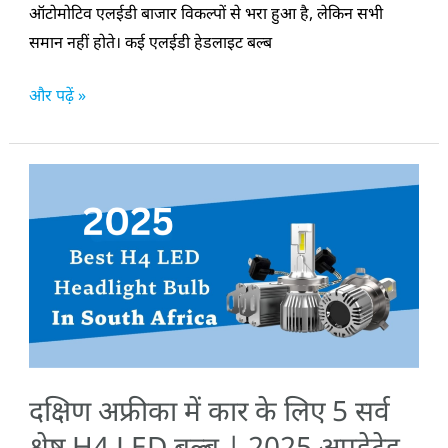
करना
ऑटोमोटिव एलईडी बाजार विकल्पों से भरा हुआ है, लेकिन सभी
समान नहीं होते। कई एलईडी हेडलाइट बल्ब
और पढ़ें »
दक्षिण
अफ्रीका
में
कार
के
लिए
5
सर्वश्रेष्ठ
दक्षिण अफ्रीका में कार के लिए 5 सर्व
H4
LED
श्रेष्ठ H4 LED बल्ब | 2025 अपडेटेड