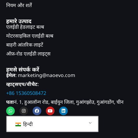
नियम और शर्तें
हमारे उत्पाद
एलईडी हेडलाइट बल्ब
मोटरसाइकिल एलईडी बल्ब
बाहरी आंतरिक लाइटें
ऑफ़-रोड एलईडी लाइट्स
हमसे संपर्क करें
ईमेल
: marketing@naoevo.com
व्हाट्सएप/वीचैट
:
+86 15360508472
पता
नं. 1, हुआलॉन्ग रोड, बाईयुन जिला, गुआंगझोउ, गुआंगडोंग, चीन
व्हाट्सएप
इंस्टाग्राम
फेसबुक
यूट्यूब
लिंक्डइन
हिन्दी