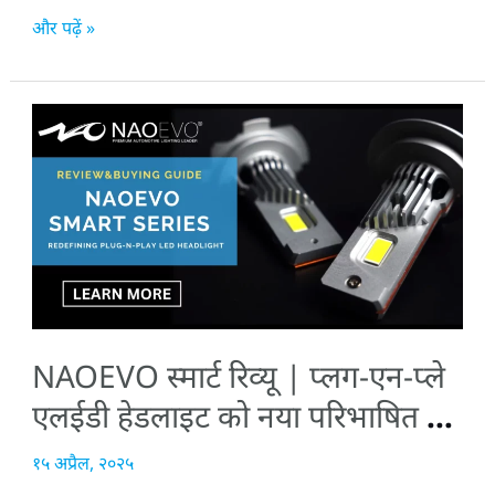
और पढ़ें »
NAOEVO
स्मार्ट
रिव्यू
|
प्लग-
एन-
प्ले
एलईडी
NAOEVO स्मार्ट रिव्यू | प्लग-एन-प्ले
हेडलाइट
को
एलईडी हेडलाइट को नया परिभाषित कर
नया
ना
१५ अप्रैल, २०२५
परिभाषित