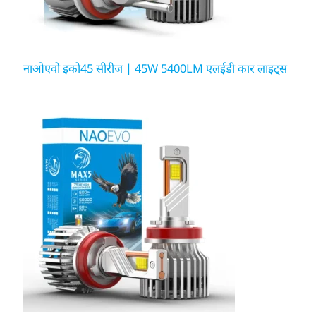
नाओएवो इको45 सीरीज | 45W 5400LM एलईडी कार लाइट्स