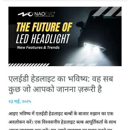
एलईडी
हेडलाइट
का
भविष्य:
वह
सब
कुछ
जो
एलईडी हेडलाइट का भविष्य: वह सब
आपको
जानना
कुछ जो आपको जानना ज़रूरी है
ज़रूरी
२३ मई, २०२५
है
आइए भविष्य में एलईडी हेडलाइट बल्बों के बाजार रुझान का एक
अवलोकन करें। एक विश्वसनीय हेडलाइट बल्ब आपूर्तिकर्ता के साथ