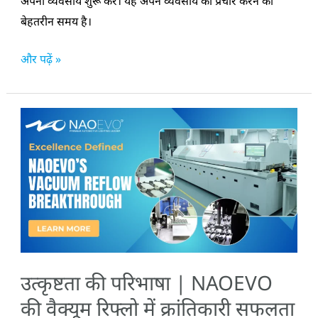
अपना व्यवसाय शुरू करें। यह अपने व्यवसाय का प्रचार करने का
बेहतरीन समय है।
और पढ़ें »
उत्कृष्टता
की
परिभाषा
|
NAOEVO
की
वैक्यूम
रिफ्लो
उत्कृष्टता की परिभाषा | NAOEVO
में
क्रांतिकारी
की वैक्यूम रिफ्लो में क्रांतिकारी सफलता