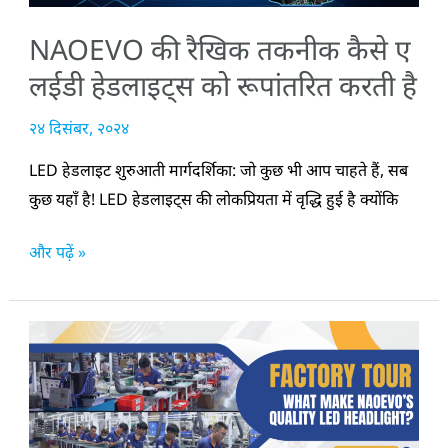
को
NAOEVO की रैखिक तकनीक कैसे ए
रूपांतरित
करती
लईडी हेडलाइट्स को रूपांतरित करती है
है
२४ दिसंबर, २०२४
LED हेडलाइट शुरुआती मार्गदर्शिका: जो कुछ भी आप चाहते हैं, सब
कुछ यहाँ है! LED हेडलाइट्स की लोकप्रियता में वृद्धि हुई है क्योंकि
और पढ़ें »
कारखाना
भ्रमण:
क्या
चीज़