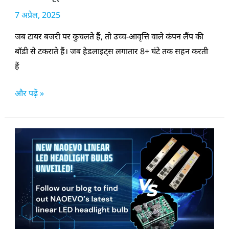
सफलता
7 अप्रैल, 2025
जब टायर बजरी पर कुचलते हैं, तो उच्च-आवृत्ति वाले कंपन लैंप की
बॉडी से टकराते हैं। जब हेडलाइट्स लगातार 8+ घंटे तक सहन करती
हैं
और पढ़ें »
NAOEVO
की
रैखिक
तकनीक
कैसे
एलईडी
हेडलाइट्स