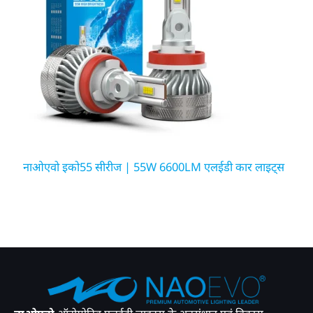
नाओएवो इको55 सीरीज | 55W 6600LM एलईडी कार लाइट्स