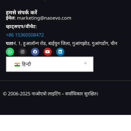
हमसे संपर्क करें
ईमेल
: marketing@naoevo.com
व्हाट्सएप/वीचैट
:
+86 15360508472
पता
नं. 1, हुआलॉन्ग रोड, बाईयुन जिला, गुआंगझोउ, गुआंगडोंग, चीन
व्हाट्सएप
इंस्टाग्राम
फेसबुक
यूट्यूब
लिंक्डइन
हिन्दी
© 2006-2025 नाओएवो लाइटिंग – सर्वाधिकार सुरक्षित।