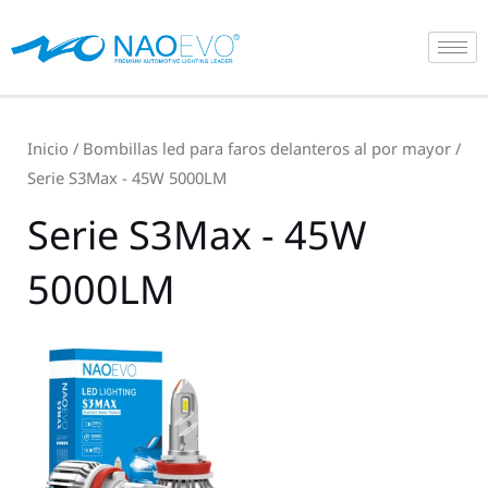
Ir
al
contenido
Inicio
/
Bombillas led para faros delanteros al por mayor
/
Serie S3Max - 45W 5000LM
Serie S3Max - 45W
5000LM