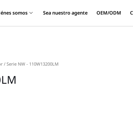
iénes somos
Sea nuestro agente
OEM/ODM
C
or
/ Serie NW - 110W13200LM
0LM