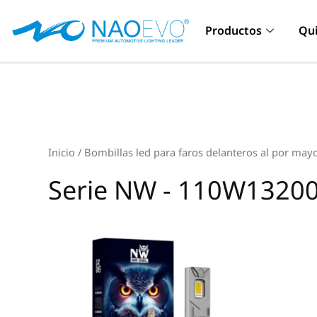
Ir
al
Productos
Qu
contenido
Inicio
/
Bombillas led para faros delanteros al por may
Serie NW - 110W1320