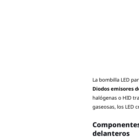
La bombilla LED par
Diodos emisores d
halógenas o HID tr
gaseosas, los LED c
Componentes 
delanteros