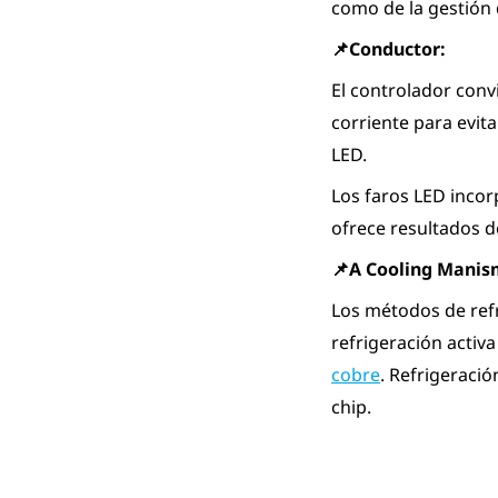
como de la gestión d
📌Conductor:
El controlador convi
corriente para evit
LED.
Los faros LED inco
ofrece resultados d
📌A
C
ooling
M
anis
Los métodos de refr
refrigeración activa
cobre
. Refrigeració
chip.