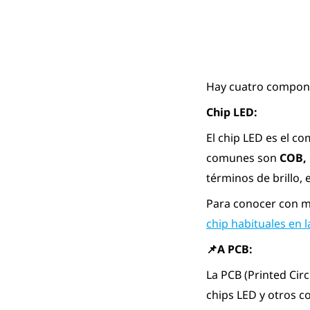
Hay cuatro componen
Chip LED:
El chip LED es el c
comunes son
COB, 
términos de brillo, 
Para conocer con má
chip habituales en l
📌A PCB:
La PCB (Printed Cir
chips LED y otros c