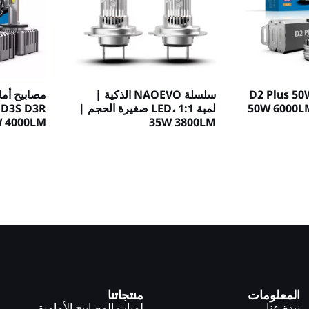
بيح السيارة D2 Plus 50W
سلسلة NAOEVO الذكية |
50W 6000L
لمبة LED، 1:1 صغيرة الحجم |
 D3S D3R
 4000LM
35W 3800LM
المعلومات
منتجاتنا
نبذة عنا
لمبات المصابيح الأمامية