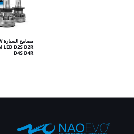
مصا
M LED D2S D2R
D4S D4R