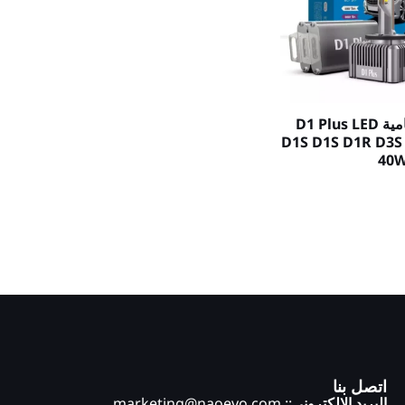
مصابيح أمامية D1 Plus LED
D1S D1S D1R D3S
40W
اتصل بنا
البريد الإلكتروني
:: marketing@naoevo.com