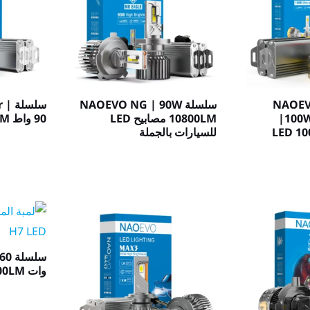
NAOEVO 
سلسلة NAOEVO NG | 90W
سلس
|100
10800LM مصابيح LED
90 واط 10800LM
أمامي LED 100W
للسيارات بالجملة
سلس
وات 7200LM