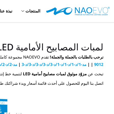
خطي
لى
المنتجات
نبذة عنا
لمحتوى
لمبات المصابيح الأمامية LED بالجملة
نرحب بالطلبات بالجملة والجملة!
تقدم NAOEVO مجموعة كاملة من
9012
|
|
مد-1/د-1/د-1/د-1/د-3/د-3/د-3/د-3/د-3
|
مد-2/د-2/د-2/د-2/د-4/د-4/د-4/د-4
تبحث عن
مزوّد موثوق لمبات مصابيح أمامية LED
لتنمية خط إنتاجك؟ إن فريق NAOEVO موجود هنا لدع
اتصل بنا اليوم للحصول على أحدث قائمة أسعار وبدء شراكتك طو