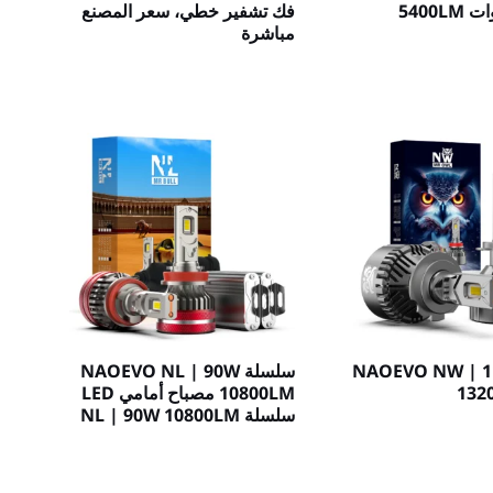
فك تشفير خطي، سعر المصنع
مباشرة
لة NAOEVO NW | 110
سلسلة NAOEVO NL | 90W
10800LM مصباح أمامي LED
سلسلة NL | 90W 10800LM