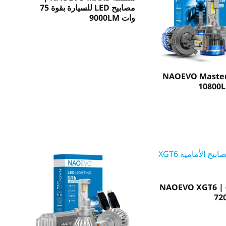
مصابيح LED للسيارة بقوة 75
وات 9000LM
لة NAOEVO Master |
لة NAOEVO XGT6 | 60