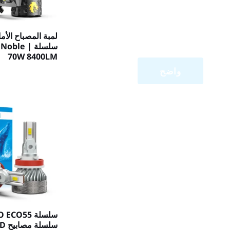
سلسلة oble
70W 8400LM
واضح