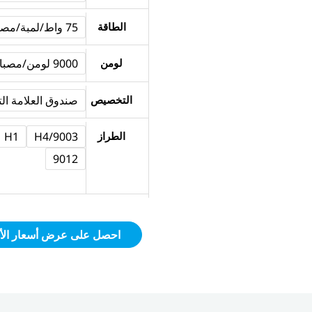
NAOEVO
MAX5
الطاقة
75 واط/لمبة/مصباح
Series
لومن
9000 لومن/مصباح 9000
|
75W
التخصيص
صندوق العلامة التجاري
9000LM
LED
الطراز
H4/9003
H1
Car
9012
Lights
احصل على عرض أسعار الأ
يوتيوب
فيسبوك
انستقرام
لينكد
إن