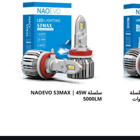
NAOEV | سلسلة
سلسلة NAOEVO S3MAX | 45W
 LED للسيارة بقدرة 45 وات
5000LM