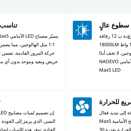
سطوع عالٍ
تناسب 98% من السيارات 8
تتميّز لمبات المصابيح الأمامية MAX5 LED المزوّدة ب 12 رقاقة
55MIL، بقدرتها على توفير قدرة عالية تبلغ 150 واط 18000LM
1:1 مثل الهالوجين، مما ي
الهالوجين. لا تخف أبدًا
من الظلام في الليل، قد بثقة مع لمبة المصباح الأمامي NAOEVO
عريض وبعيد وموحد بدون أي منا
Max5 LED
ريع للحرارة
ت
عالية الطاقة إلى تبديد فعال
للحرارة لدعم تشغيلها. تم تجهيز لمبات المصابيح الأمامية Max5
النسر، الذي يرمز إلى الجودة وا
LED بأنابيب حرارة نحاسية مزدوجة، مما يتيح نقل الحرارة بقدرة 30
الحادة، توفر هذه اللمبات إضا