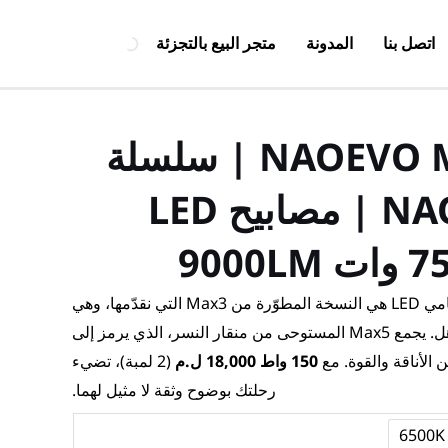
اتصل بنا
المدونة
متجر البيع بالتجزئة
سلسلة NAOEVO MAX5 | سلسلة
NAOEVO MAX5 | مصابيح LED
إن لمبة المصباح الأمامي LED هي النسخة المطوّرة من Max3 التي نقدّمها، وهي
تقدّم أداءً أعلى مع تصميم مذهل. يجمع Max5 المستوحى من منقار النسر، الذي يرمز إلى
ن الأناقة والقوة. مع
150 واط 18,000 ل.م
(2 لمبة)، تضيء
رحلتك بوضوح وثقة لا مثيل لهما.