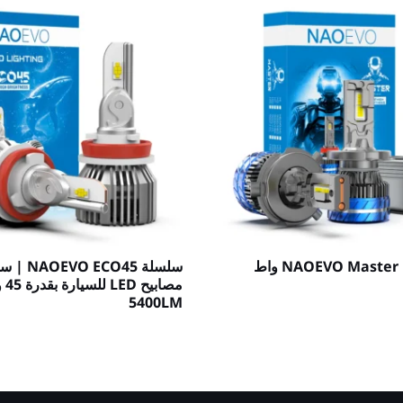
سلسلة NAOEVO Master | 90 واط
سلسلة O ECO45
مصابيح
5400LM