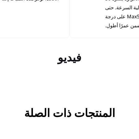
وم 6063 ومروحة عالية السرعة. حتى
عند استخدامها لفترة طويلة، تحافظ لمبات Max5 LED على درجة
ضمن عمرًا أطول.
فيديو
المنتجات ذات الصلة