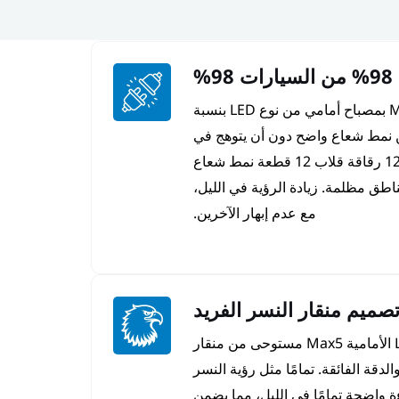
9%
يتميّز مصباح LED الأمامي Max5 بمصباح أمامي من نوع LED بنسبة
ضمن نمط شعاع واضح دون أن يتوهج في
حركة المرور القادمة. تضمن 12 رقاقة قلاب 12 قطعة نمط شعاع
طق مظلمة. زيادة الرؤية في الليل،
مع عدم إبهار الآخرين.
صميم منقار النسر الفريد
إن تصميم لمبات مصابيح LED الأمامية Max5 مستوحى من منقار
لدقة الفائقة. تمامًا مثل رؤية النسر
ءة واضحة تمامًا في الليل، مما يضمن