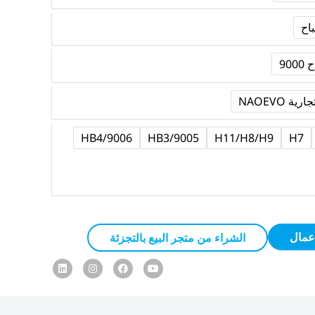
ة NAOEVO
9006/HB4
9005/HB3
H11/H8/H9
H7
عمال
الشراء من متجر البيع بالتجزئة