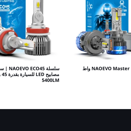
سلسلة NAOEVO Master | 90 واط
سلسلة O ECO45
مصابيح
5400LM