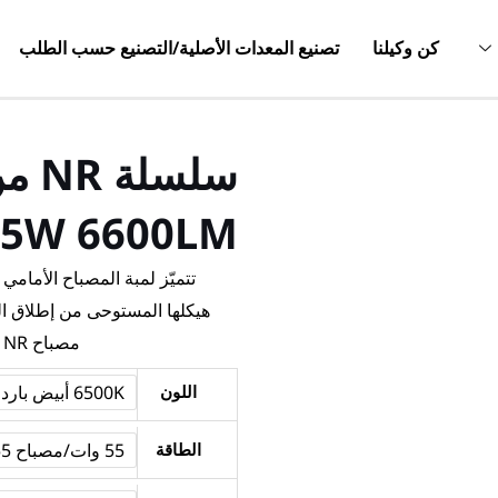
كن وكيلنا
تصنيع المعدات الأصلية/التصنيع حسب الطلب
55W 6600LM
هيكلها المستوحى من إطلاق الصو
مصباح NR بقوة هائلة، مما يوفر سطوعًا فوريًا لإضاءة الطرق المظلمة.
كمية
اللون
6500K أبيض بارد 6500K
NAOEVO
NR
الطاقة
55 وات/مصباح 55 وات/مصباح
Series