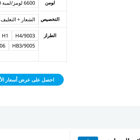
لومن
6600 لومز/لمبة 6600
|
55W
التخصيص
الشعار + التغليف
6600LM
الطراز
H4/9003
H1
/HB4
9005/HB3
احصل على عرض أسعار الأ
يوتيوب
فيسبوك
انستقرام
لينكد
إن