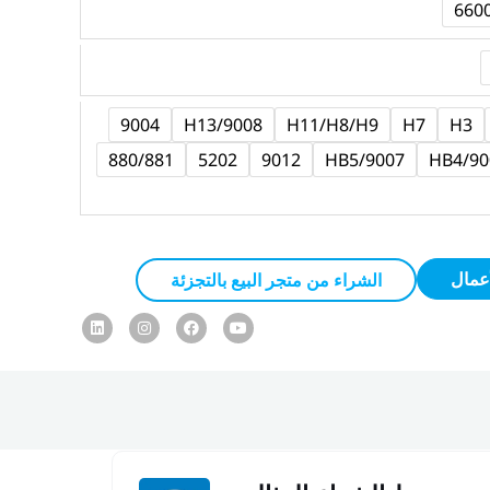
9004
H13/9008
H11/H8/H9
H7
H3
880/881
5202
9012
9007/HB5
9006
عمال
الشراء من متجر البيع بالتجزئة