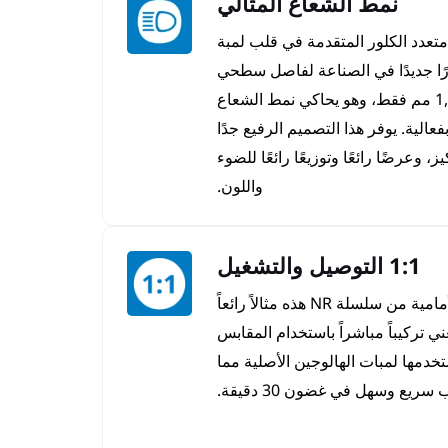
نمط الشعاع المثالي
ل متعدد الكلور المتقدمة في قلب لمبة
الأمامي NR LED معيارًا جديدًا في الصناعة لفاصل سطحي
للانبعاثات يبلغ إجماليه 1,5 مم فقط، وهو يحاكي نمط الشعاع
عالية. يوفر هذا التصميم الرفيع جدًا
وعرضًا رائعًا وتوزيعًا رائعًا للضوء
واللون.
1:1 التوصيل والتشغيل
تُعدّ مجموعات مصابيح LED الأمامية من سلسلة NR هذه مثالاً رائعاً
ي تركيباً مباشراً باستخدام المقابس
خدمها لمبات الهالوجين الأصلية مما
سريع وسهل في غضون 30 دقيقة.