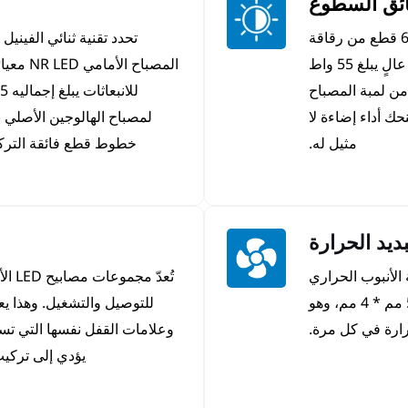
ئق السطوع
تتميّز لمبة المصباح الأمامي NR LED المزوّدة بـ 6 قطع من رقاقة
تحدد تقنية ثنائي الفيني
55MIL LED، بقدرتها على تحمل سطوع عالٍ يبلغ 55 واط
المصباح 
لكل لمبة، وهي أكثر سطوعًا بـ 300% من لمبة المصباح
حك أداء إضاءة لا
لمصباح الهالوجين الأصلي بف
مثيل له.
خطوط قطع فائقة التركيز، 
ديد الحرارة
الأنبوب الحراري
النحاسي لمصباح NR LED إلى حجم أكبر يبلغ 56 مم * 4 مم، وهو
للتوصيل والتشغيل. وهذا يعن
وعلامات القفل نفسها التي تست
يؤدي إلى تركيب 