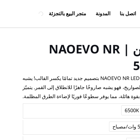
اتصل بنا
المدونة
متجر البيع بالتجزئة
سلسلة NR من NAOEVO NR |
تتميّز لمبة المصباح الأمامي NAOEVO NR LED بتصميم جديد تمامًا يكسر القالب! يشبه
اريخ، فهو يشبه صاروخًا جاهزًا للانطلاق إلى القمر. يتميّز