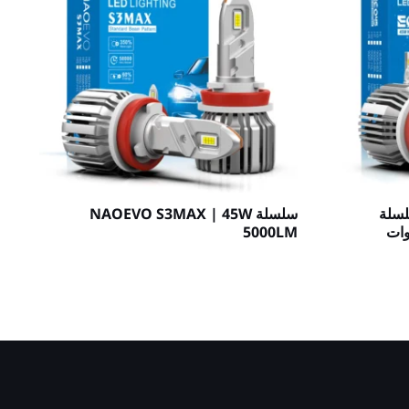
NAOEV | سلسلة
سلسلة NAOEVO S3MAX | 45W
 LED للسيارة بقدرة 45 وات
5000LM