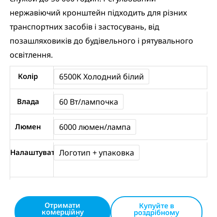
нержавіючий кронштейн підходить для різних
транспортних засобів і застосувань, від
позашляховиків до будівельного і рятувального
освітлення.
4’’Inch
Колір
6500K Холодний білий
LED
Pods
Влада
60 Вт/лампочка
120W
Люмен
6000 люмен/лампа
Combo
6500K
Налаштувати
Логотип + упаковка
White
-
NAOEVO
кількість
Отримати
Купуйте в
комерційну
роздрібному