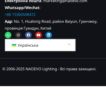
Електронна пошта
: marketing@naoevo.com
Whatsapp/Wechat
:
+86 15360508472
Адр
: No. 1, Hualong Road, район Baiyun, Гуанчжоу,
провінція Гуандун, Китай
Whatsapp
Instagram
Facebook
Youtube
Linkedin
Українська
© 2006-2025 NAOEVO Lighting - Всі права захищені.