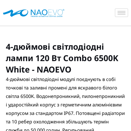
Перейти
до
вмісту
4-дюймові світлодіодні
лампи 120 Вт Combo 6500K
White - NAOEVO
4-дюймові світлодіодні модулі поєднують в собі
точкові та заливні промені для яскравого білого
світла 6500K. Водонепроникний, пилонепроникний
і ударостійкий корпус з герметичним алюмінієвим
корпусом за стандартом IP67. Потовщені радіатори
та 10 ребер охолодження збільшують термін
служби до 50 000 годин. Регульований