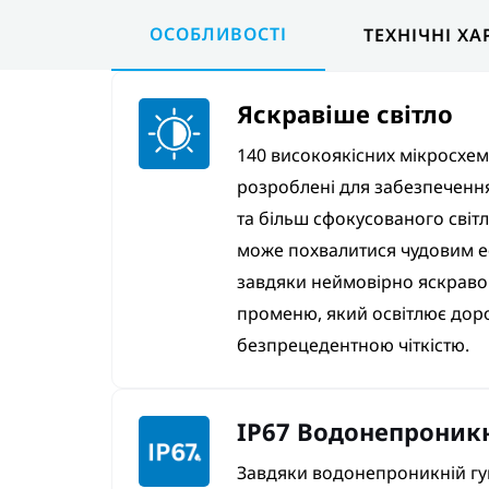
ОСОБЛИВОСТІ
ТЕХНІЧНІ Х
Яскравіше світло
140 високоякісних мікросхе
розроблені для забезпеченн
та більш сфокусованого світ
може похвалитися чудовим е
завдяки неймовірно яскрав
променю, який освітлює дор
безпрецедентною чіткістю.
IP67 Водонепроник
Завдяки водонепроникній гу