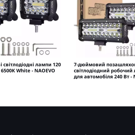
 світлодіодні лампи 120
7-дюймовий позашляхо
 6500K White - NAOEVO
світлодіодний робочий 
для автомобіля 240 Вт 