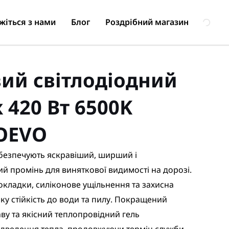
жіться з нами
Блог
Роздрібний магазин
ий світлодіодний
 420 Вт 6500K
AOEVO
безпечують яскравіший, ширший і
 промінь для виняткової видимості на дорозі.
кладки, силіконове ущільнення та захисна
у стійкість до води та пилу. Покращений
аву та якісний теплопровідний гель