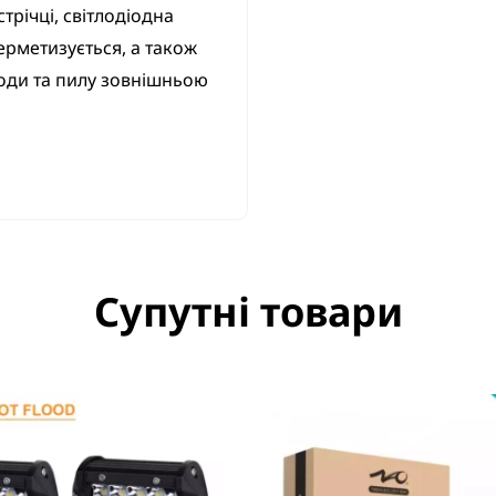
трічці, світлодіодна
рметизується, а також
оди та пилу зовнішньою
Супутні товари