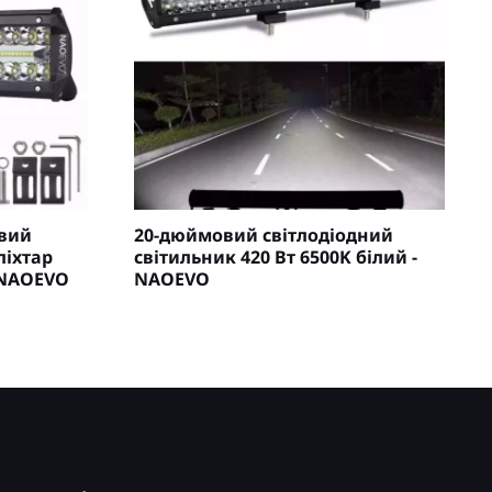
вий
20-дюймовий світлодіодний
ліхтар
світильник 420 Вт 6500K білий -
- NAOEVO
NAOEVO