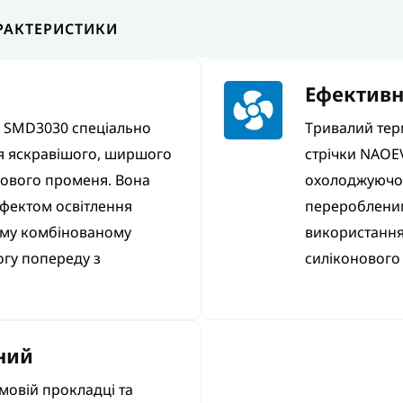
АРАКТЕРИСТИКИ
Ефективн
м SMD3030 спеціально
Тривалий тер
я яскравішого, ширшого
стрічки NAOE
лового променя. Вона
охолоджуючом
фектом освітлення
переробленим
ому комбінованому
використання
огу попереду з
силіконового
ний
мовій прокладці та