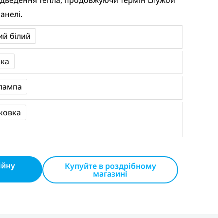
ідведення тепла, продовжуючи термін служби
анелі.
ий білий
чка
лампа
аковка
ійну
Купуйте в роздрібному
магазині