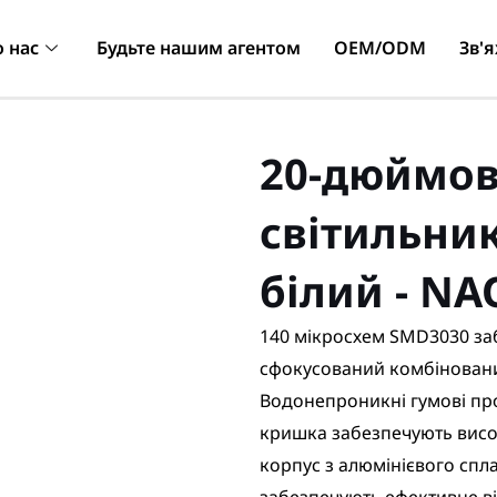
 нас
Будьте нашим агентом
OEM/ODM
Зв'я
20-дюймов
світильник
білий - N
140 мікросхем SMD3030 за
сфокусований комбінований
Водонепроникні гумові про
кришка забезпечують висок
корпус з алюмінієвого спл