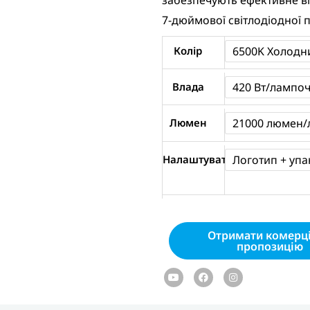
забезпечують ефективне в
7-дюймової світлодіодної п
20
Колір
6500K Холодн
Inch
420W
Влада
420 Вт/лампо
LED
Люмен
21000 люмен/
Light
Bar
Налаштувати
Логотип + уп
6500K
White
-
NAOEVO
Отримати комерц
кількість
пропозицію
Youtube
Facebook
Instagram