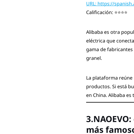
URL: https://spanish
Calificación: ⭐⭐⭐⭐
Alibaba es otra popu
eléctrica que conect
gama de fabricantes 
granel.
La plataforma reúne 
productos. Si está b
en China. Alibaba es 
3.NAOEVO: 
más famoso