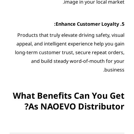
image i
Products that truly elevate d
appeal, and intelligent expe
long-term customer trust, se
and build steady word
What Benefits C
As NAOEVO Di