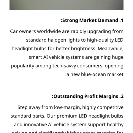
Car owners worldwide are rapi
standard halogen lights 
headlight bulbs for better bri
smart AI vehicle syste
popularity among tech-savvy 
a new 
Step away from low-margin,
standard parts. Our premium L
and innovative AI vehicle sys
pricing and significantly high