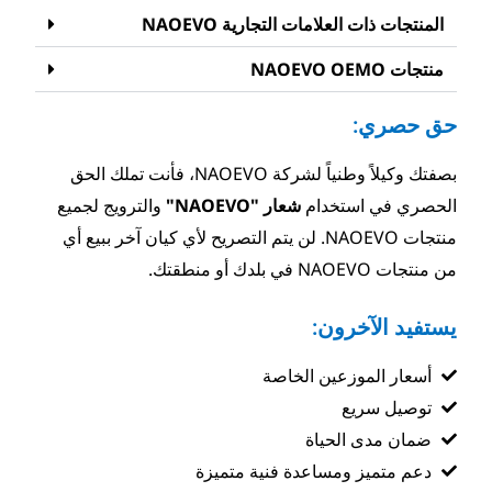
تجارية NAOEVO
بصفتك وكيلاً وطنياً لشركة NAOEVO، فأنت تملك الحق
عار "NAOEVO"
والترويج لجميع
ت NAOEVO. لن يتم التصريح لأي كيان آخر ببيع أي
خاصة
 فنية متميزة