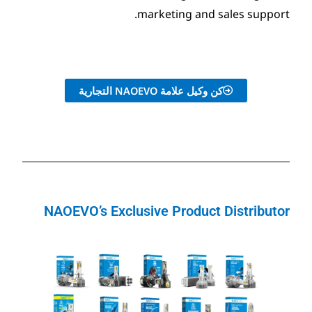
marketing
NAOEV التجارية
NAOEVO’s Exclusive Pro