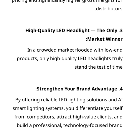
3. High-Quality LED Hea
In a crowded market fl
products, only high-quality 
st
By offering reliable LED light
smart lighting systems, you di
from competitors, attract hig
build a professional, techn