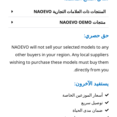
تجارية NAOEVO
NAOEVO will not sell your sel
other buyers in your region.
wishing to purchase these mo
خاصة