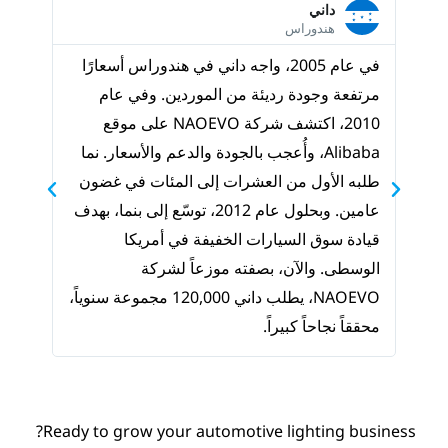
ليوناردو
فنزويلا
ام 2005، واجه داني في هندوراس أسعارًا
ليوناردو، وهو تاجر جملة فنزويلي
يئة من الموردين. وفي عام
في عام 2017 بعد أن بدأ ع
2010، اكتشف شركة NAOEVO على موقع
غيار السيار
أُعجب بالجودة والدعم والأسعار. نما
لعشرات إلى المئات في غضون
وقد أُعج
عامين. وبحلول عام 2012، توسّع إلى بنما، بهدف
يختارنا. وبعد أن 
ات الخفيفة في أمريكا
10,000. في عام 019
بصفته موزعاً لشركة
في فنزويلا، واستثمر بكثافة للتروي
NAOEVO، يطلب داني 120,000 مجموعة سنوياً،
التجارية. واليوم، يساهم نجاحه ومنت
.
الجودة في استمرار النمو.
Ready to grow your automotive