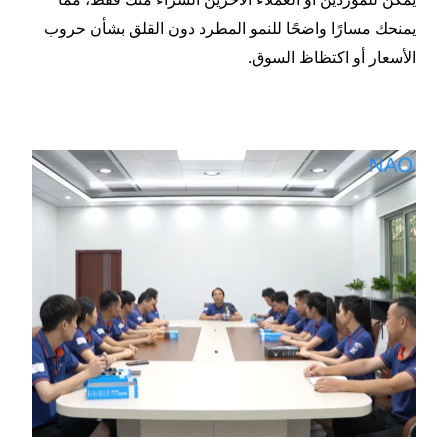
لنمو المطرد دون القلق بشأن حروب
وق.