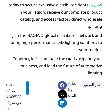
today to secure exclusive distri
in your region, receive o
catalog, and access facto
Join the NAOEVO global dist
bring high-performance LED li
Together, let’s illuminate th
business, and lead the f
نويفو
شركة
ور
NAOEVO
هي شركة
رائدة