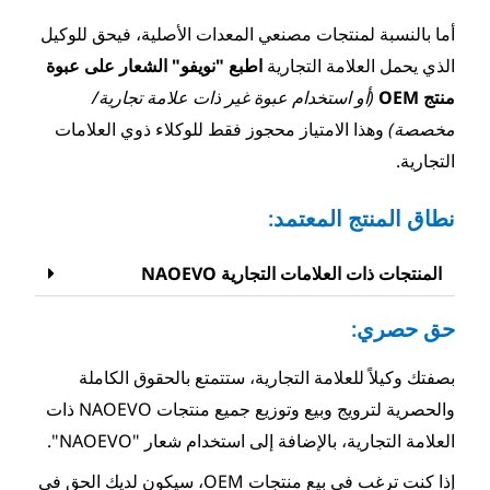
صنعي المعدات الأصلية، فيحق للوكيل
ارية
اطبع
"
نويفو
"
الشعار على عبوة
 عبوة غير ذات علامة تجارية/
ز محجوز فقط للوكلاء ذوي العلامات
مد:
تجارية NAOEVO
تجارية، ستتمتع بالحقوق الكاملة
والحصرية لترويج وبيع وتوزيع جميع منتجات NAOEVO ذات
 إلى استخدام شعار "NAOEVO".
إذا كنت ترغب في بيع منتجات OEM، سيكون لديك الحق في