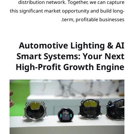
distribution network. Toget
this significant market opportu
term, pr
Automotive Lig
Smart Systems:
High-Profit Gro