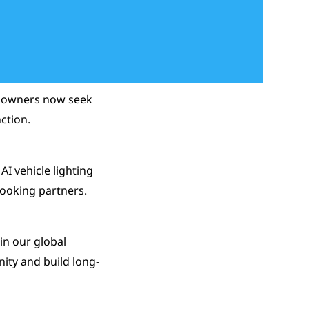
r owners now seek
ction.
AI vehicle lighting
looking partners.
in our global
nity and build long-