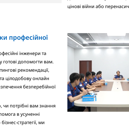
цінові війни або перенасич
мки професійної
фесійні інженери та
у готові допомогти вам.
ингові рекомендації,
 та цілодобову онлайн
езпечення безперебійної
, чи потрібні вам знання
помога в усуненні
бізнес-стратегії, ми