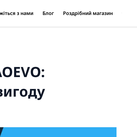
жіться з нами
Блог
Роздрібний магазин
AOEVO:
вигоду