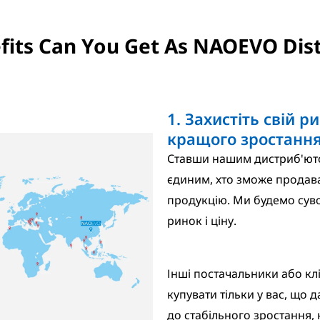
its Can You Get As NAOEVO Dist
1. Захистіть свій р
кращого зростанн
Ставши нашим дистриб'юто
єдиним, хто зможе продав
продукцію. Ми будемо сув
ринок і ціну.
Інші постачальники або кл
купувати тільки у вас, що 
до стабільного зростання,