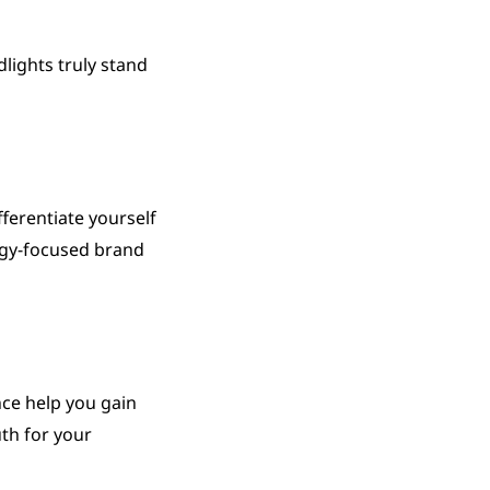
lights truly stand
fferentiate yourself
logy-focused brand
ence help you gain
th for your