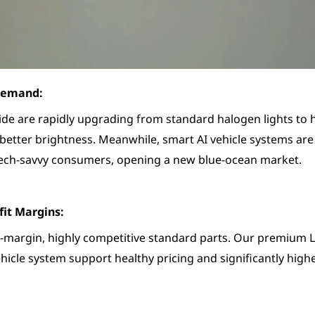
Demand:
e are rapidly upgrading from standard halogen lights to h
 better brightness. Meanwhile, smart AI vehicle systems ar
ech-savvy consumers, opening a new blue-ocean market.
fit Margins:
-margin, highly competitive standard parts. Our premium L
ehicle system support healthy pricing and significantly hig