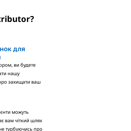
ributor?
инок для
я
ром, ви будете
ати нашу
оро захищати ваш
ієнти можуть
дає вам чіткий шлях
 не турбуючись про