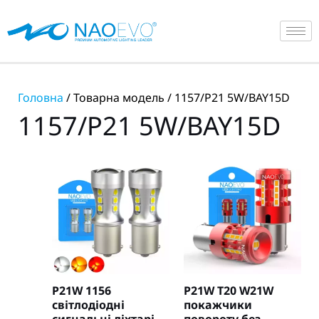
Перейти
до
вмісту
Головна
/ Товарна модель / 1157/P21 5W/BAY15D
1157/P21 5W/BAY15D
P21W 1156
P21W T20 W21W
світлодіодні
покажчики
сигнальні ліхтарі
повороту без