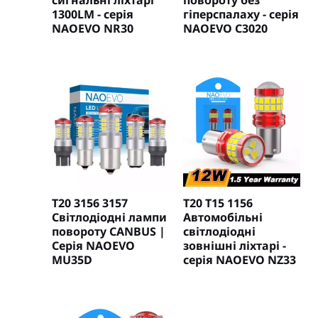
1300LM - серія
гіперспалаху - серія
NAOEVO NR30
NAOEVO C3020
T20 3156 3157
T20 T15 1156
Світлодіодні лампи
Автомобільні
повороту CANBUS |
світлодіодні
Серія NAOEVO
зовнішні ліхтарі -
MU35D
серія NAOEVO NZ33