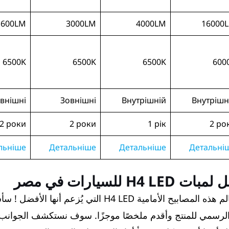
1600LM
3000LM
4000LM
16000
6500K
6500K
6500K
600
внішні
Зовнішні
Внутрішній
Внутрішн
2 роки
2 роки
1 рік
2 ро
льніше
Детальніше
Детальніше
Детальні
 للسيارات في مصر
دعنا نتعمق أكثر في عالم هذه المصابيح الأمامية H4 LED التي يُ
رسمي للمنتج وأقدم ملخصًا موجزًا. سوف نستكشف الجوانب ال