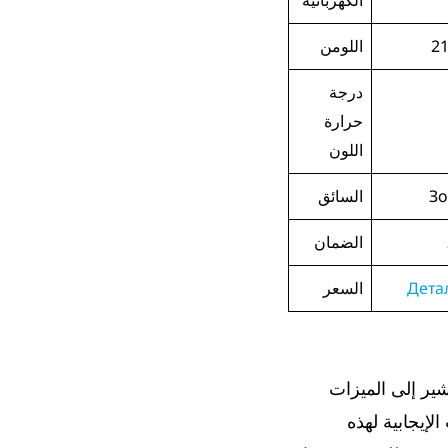
الكهربائية
2
اللومن
درجة
حرارة
اللون
Зо
السائق
الضمان
Дета
السعر
زعم أنها الأفضل ! سأشير إلى الميزات
إيجابية لهذه