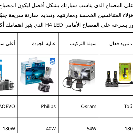
 على المصباح الذي يناسب سيارتك بشكل أفضل ليكون المصباح ا
لاء المتنافسين الخمسة ومقارنتهم وتقديم مقارنة سريعة جنبً
 المصباح الأمامي H4 LED الذي يثير اهتمامك أكثر.
ء تبريد فعال
سهلة التركيب
عالية الجودة
أعلى س
AOEVO
Philips
Osram
Тобі
180W
40W
54W
18