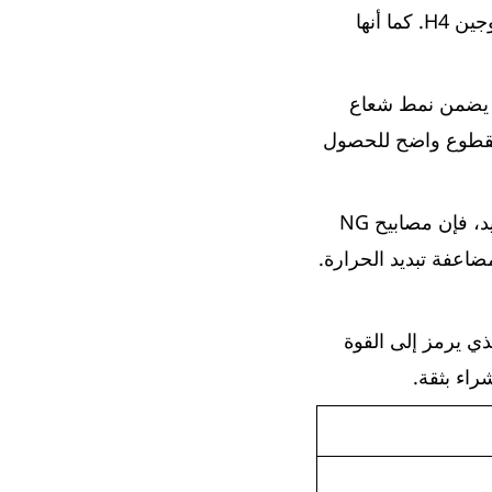
وات و10800 لومن لكل لمبة، مما يجعلها أكثر سطوعًا بنسبة 300% من مصابيح الهالوجين H4. كما أنها
ع بدقة، مما يضمن نمط شعاع
 مقطوع واضح للحصول
على عكس مصابيح H4 LED الأخرى التي تستخدم فقط مروحة ومشتت حراري للتبريد، فإن مصابيح NG
مروحة 10000 دورة في الدقيقة لمضاعفة تبديد الحرارة.
نسر الأنيق، الذي يرمز إلى القوة
راء بثقة.