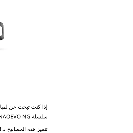
سلسلة NAOEVO NG هي خيار رائع.