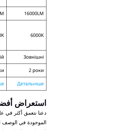
LM
16000LM
0K
6000K
ій
Зовнішні
ки
2 роки
ше
Детальніше
استعراض أفضل لمبات H4 LED
الموجودة في الوصف ال