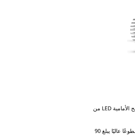
إذا كنت تبحث عن لمبات H4 LED عالية الطاقة للسيارات في مصر، فإن لمبة المصابيح الأمامية LED من
تتميز هذه المصابيح بـ 3 قطع من 77MIL و6 قطع من شريحة قلاب 75MIL، وتوفر سطوعًا عاليًا يبلغ 90