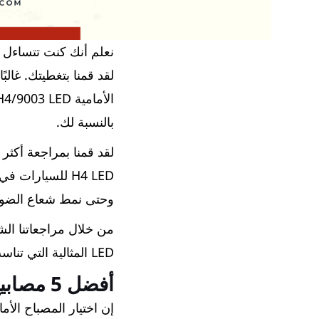
بالنسبة لك.
H4 LED للسيارا
وحتى نمط شعاع الضوء 
LED المثالية التي تناسب احتياجاتك وتفضيلاتك. دعونا نضيء رحلتك معا!
أفضل 5 مصابيح H4 LED للسيارة - مقارنة سريعة