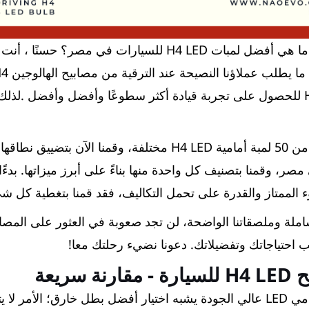
نعلم أنك كنت تتساءل ما هي أفضل لمبات H4 LED للسيارات في م
الأمامية H4/9003 LED للحصول على تجربة قيادة أكثر سطوعًا وأفضل وأفضل .
ت في مصر، وقمنا بتصنيف كل واحدة منها بناءً على أبرز ميزاتها. بد
الممتاز والقدرة على تحمل التكاليف، فقد قمنا بتغطية كل ش
إن اختيار المصباح الأمامي LED عالي الجودة يشبه اختيار أفضل بطل خارق؛ ا