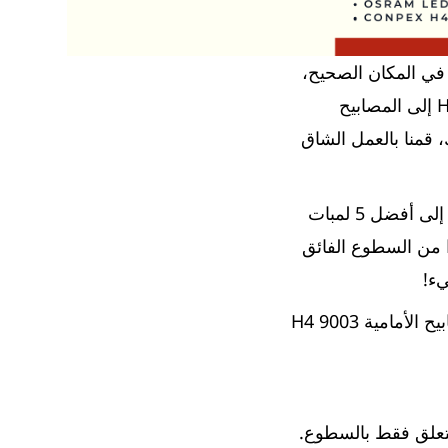
صر؟ حسنًا ، أنت في المكان الصحيح،
لقد قمنا بتغطيتك. غالبًا ما يطلب عملاؤنا النصيحة عند الترقية من مصابيح الهالوجين H4 إلى المصابيح
لذلك، قمنا بالعمل الشاق
لقد قمنا بمراجعة أكثر من 50 لمبة أمامية H4 LED مختلفة، وقمنا الآن بتضييق نطاقها إلى أفضل 5 لمبات
ءًا من السطوع الفائق
يء!
من خلال مراجعاتنا الشاملة وملصقاتنا الواضحة، لن تجد صعوبة في العثور على المصابيح الأمامية H4 9003
لأمر لا يتعلق فقط بالسطوع.