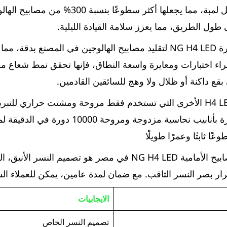
ول الطريق، مما يعزز سلامة القيادة الليلية.
تم تصميم لمبات السيارة NG H4 LED لتقليد مصابيح الهالوجين في المصن
إجراء اختبارات ومعايرة واسعة النطاق، فإنها تحقق نمط شعاع
بقع داكنة أو ظلال ولا وهج للسائقين القادمين.
H4 LED الأمامية مجهزة بأنابيب نحاسية مزدوجة و
ا ثابتًا وعمرًا طويلًا
سبب آخر لشعبية المصابيح الأمامية NG H4 LED في مصر هو تصميم ال
رار بصر النسر الثاقب. مع ضمان لمدة عامين، يمكن للعملاء الش
الايجابيات
تصميم النسر الخاص