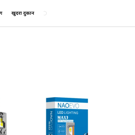
ॉग
खुदरा दुकान