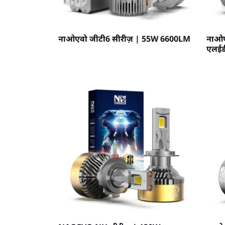
नाओएवो जीटी6 सीरीज़ | 55W 6600LM
नाओए
एलईड