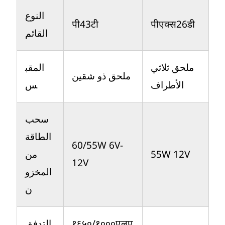
النوع
पी43टी
पीएक्स26डी
القائم
ملحق ثلاثي
المقب
ملحق ذو شقين
الأطراف
س
سحب
الطاقة
60/55W 6V-
من
55W 12V
12V
المخزو
ن
التدفق
१६५०/१०००एलए