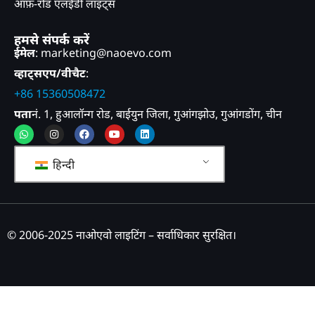
ऑफ़-रोड एलईडी लाइट्स
हमसे संपर्क करें
ईमेल
: marketing@naoevo.com
व्हाट्सएप/वीचैट
:
+86 15360508472
पता
नं. 1, हुआलॉन्ग रोड, बाईयुन जिला, गुआंगझोउ, गुआंगडोंग, चीन
व्हाट्सएप
इंस्टाग्राम
फेसबुक
यूट्यूब
लिंक्डइन
हिन्दी
© 2006-2025 नाओएवो लाइटिंग – सर्वाधिकार सुरक्षित।