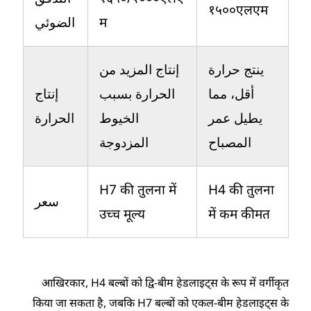
१५००एलएम
الضوئي
म
ينتج حرارة
إنتاج المزيد من
أقل، مما
الحرارة بسبب
إنتاج
يطيل عمر
الخيوط
الحرارة
المصباح
المزدوجة
H7 की तुलना में
H4 की तुलना
سعر
उच्च मूल्य
में कम कीमत
आखिरकार, H4 बल्बों को द्वि-बीम हेडलाइट्स के रूप में वर्गीकृत
किया जा सकता है, जबकि H7 बल्बों को एकल-बीम हेडलाइट्स के