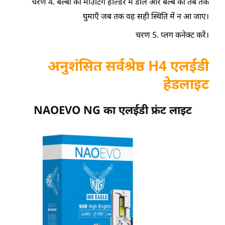
चरण 4. बल्बों को माउंटिंग होल्डर में डालें और बल्ब को तब तक
घुमाएँ जब तक वह सही स्थिति में न आ जाए।
चरण 5. प्लग कनेक्ट करें।
अनुशंसित सर्वश्रेष्ठ H4 एलईडी
हेडलाइट
NAOEVO NG का एलईडी फ्रंट लाइट