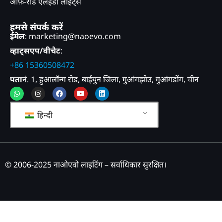
ऑफ़-रोड एलईडी लाइट्स
हमसे संपर्क करें
ईमेल
: marketing@naoevo.com
व्हाट्सएप/वीचैट
:
+86 15360508472
पता
नं. 1, हुआलॉन्ग रोड, बाईयुन जिला, गुआंगझोउ, गुआंगडोंग, चीन
व्हाट्सएप
इंस्टाग्राम
फेसबुक
यूट्यूब
लिंक्डइन
हिन्दी
© 2006-2025 नाओएवो लाइटिंग – सर्वाधिकार सुरक्षित।